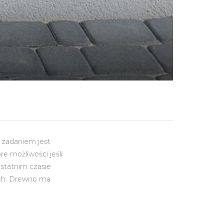
 zadaniem jest
e możliwości jeśli
ostatnim czasie
ych. Drewno ma