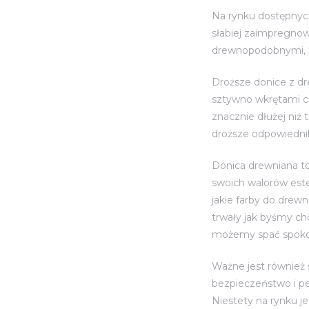
Na rynku dostępnyc
słabiej zaimpregnow
drewnopodobnymi, k
Droższe donice z d
sztywno wkrętami ci
znacznie dłużej niż
droższe odpowiednik
Donica drewniana to 
swoich walorów est
jakie farby do drew
trwały jak byśmy chc
możemy spać spokoj
Ważne jest również
bezpieczeństwo i pew
Niestety na rynku j