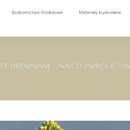
Budownictwo modułowe
Materiały budowlane
CE DREWNIANE – NA CO ZWRÓCIĆ U
E
>
Blog
>
Ogród
>
Donice drewniane – na co zwrócić 