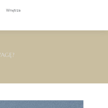
Wnętrza
WAGĘ?
uwagę?