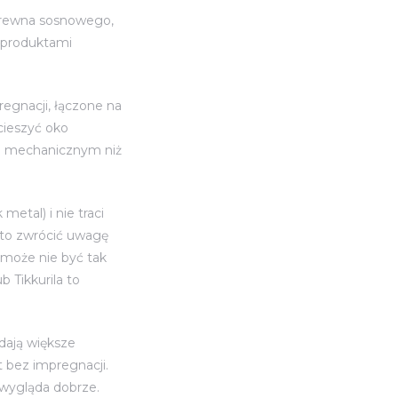
 drewna sosnowego,
z produktami
gnacji, łączone na
cieszyć oko
iom mechanicznym niż
etal) i nie traci
to zwrócić uwagę
 może nie być tak
 Tikkurila to
dają większe
t bez impregnacji.
 wygląda dobrze.