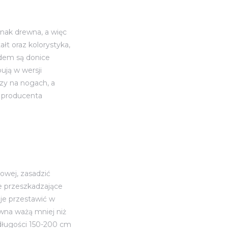
dnak drewna, a więc
ałt oraz kolorystyka,
adem są donice
ują w wersji
czy na nogach, a
e producenta
owej, zasadzić
ie przeszkadzające
je przestawić w
wna ważą mniej niż
 długości 150-200 cm