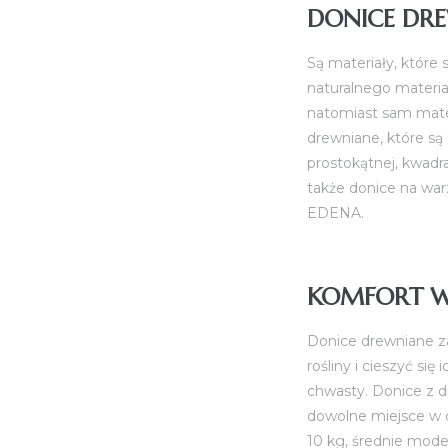
DONICE DR
Są materiały, które 
naturalnego materiał
natomiast sam mater
drewniane, które są
prostokątnej, kwadr
także donice na war
EDENA
.
KOMFORT W
Donice drewniane z
rośliny i cieszyć si
chwasty. Donice z d
dowolne miejsce w o
10 kg, średnie mode