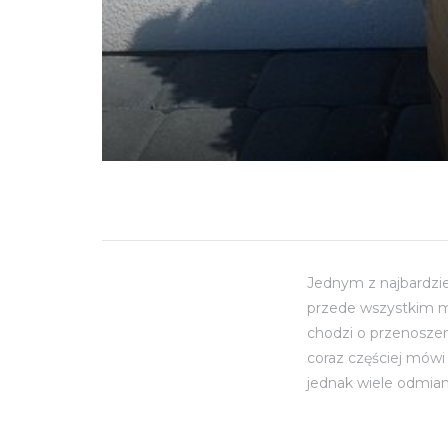
łowych
Jednym z najbardzie
przede wszystkim moż
chodzi o przenoszen
coraz częściej mówi
jednak wiele odmian