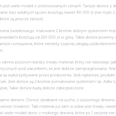
h jest wiele modeli o zróżnicowanych cenach. Tańsze donice z
ane, bez solidnych łączeń kosztują nawet 90-100 zł (nie mylić 
tóre są jeszcze tańsze).
rewna świerkowego, malowane 2 krotnie dobrym systemem impre
esielskimi kosztują od 250-300 zł w górę. Takie donice powinny 
 tańsze rozwiązania, które niestety częściej ulegają uszkodzen
i.
wbrew pozorom bardzo trwały materiał, który nie rdzewieje (jak m
etycznych pod warunkiem, że jest dobrze zaimpregnowana. War
na są wykorzystywane przez producenta. Jeśli najtańsze, produkt
ieli. Jeśli donice są 2-krotnie pomalowane systemem np. Adler lub
nie, Takie donice będą dobrze zabezpieczone.
 samo drewno. Donice obrabiane na sucho, z suszonego drewna 
ność trwałości. Taki materiał już sam w sobie jest trwały, nawe
est wiele modeli donic z mokrego drewna, które po 1 sezonie nie