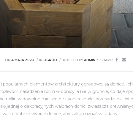
ON
4 MAJA 2023
IN
OGRÓD
POSTED BY
ADMIN
SHARE:
j popularnych elementów architektury ogrodowej są donice. Ich
liwość nasadzenia roślin w donicy, a nie w gruncie, co daje spor
ie roślin w dowolne miejsce bez konieczności przesadzania. W 
 się jednaj o dekoracyjnych walorach donic, zwłaszcza drewnian
, warto dobrze wybrać donicę, aby zakup uznać za udany.