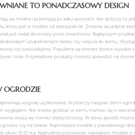
EWNIANE TO PONADCZASOWY DESIGN
stają się modne i przemijają po kilku sezonach. Nie dotyczy to je
u, który jest w modzie od dziesiątek lat. Zmienia się jedynie kszt
iał jest nadal doceniany przez inwestorów. Najlepszym przykł
 doskonałym uzupełnieniem tarasu czy wejścia do domu. Występ
atowej czy sześciokątnej. Popularne są również donice wysokie 
zywa i zioła. Przykładowe produkty możesz sprawdzić na stroni
 OGRODZIE
apewniają wygodę użytkowania. Wystarczy nasypać ziemi ogrod
ę ich wyglądem. Nie trzeba grzebać w ziemi, martwić się o wieczn
rewna cieszą się również elastycznością. W łatwy sposób można 
grodzie czy na tarasie. Najmniejsze modele z prawdziwego dre
le około 15-20 kg. Najtrudniej przestawiać największe modele o