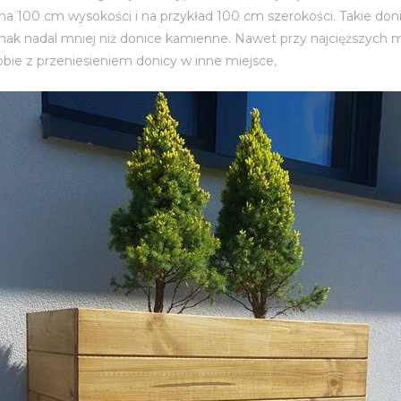
na 100 cm wysokości i na przykład 100 cm szerokości. Takie don
nak nadal mniej niż donice kamienne. Nawet przy najcięższych 
obie z przeniesieniem donicy w inne miejsce,