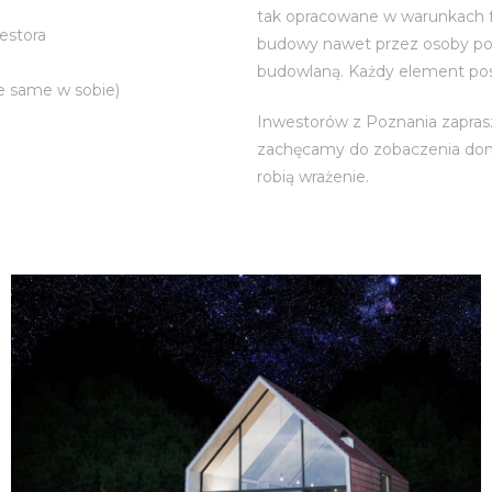
tak opracowane w warunkach f
estora
budowy nawet przez osoby po
budowlaną. Każdy element pos
e same w sobie)
Inwestorów z Poznania zapras
zachęcamy do zobaczenia do
robią wrażenie.