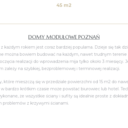
45 m2
DOMY MODUŁOWE POZNAŃ
 każdym rokiem jest coraz bardziej popularna. Dzieje się tak d
można bowiem budować na każdym, nawet trudnym terenie i o k
częcia realizacji do wprowadzenia mija tylko około 3 miesięcy.
ależy na szybkiej, bezproblemowej i terminowej realizacji.
y, które mieszczą się w przedziale powierzchni od 15 m2 do n
 iż w bardzo krótkim czasie może powstać biurowiec lub hotel. T
konane, że wszystkie ściany i sufity są idealnie proste z dokła
ch problemów z krzywymi ścianami.