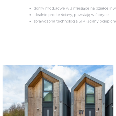
tok
domy modułowe w 3 miesiące na działce inw
idealnie proste ściany, powstają w fabryce
szcz
sprawdzona technologia SIP (ściany ocieplon
ów
ań
cin
zawa
ław