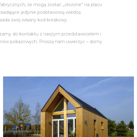
abrycznych, że mogą zostać „złożone” na placu
siadające jedynie podstawową wiedzę
iada swój własny kod kreskowy.
zamy do kontaktu z naszym przedstawicielem i
mów pokazowych. Proszę nam uwierzyć – domy