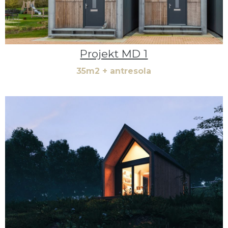
Projekt MD 1
35m2 + antresola
łowych