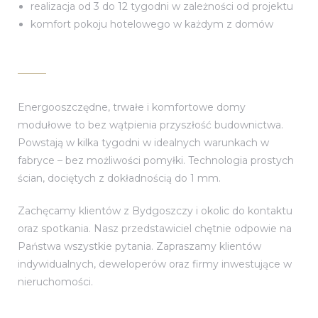
realizacja od 3 do 12 tygodni w zależności od projektu
tok
komfort pokoju hotelowego w każdym z domów
szcz
ów
Energooszczędne, trwałe i komfortowe domy
modułowe to bez wątpienia przyszłość budownictwa.
Powstają w kilka tygodni w idealnych warunkach w
ań
fabryce – bez możliwości pomyłki. Technologia prostych
ścian, dociętych z dokładnością do 1 mm.
cin
Zachęcamy klientów z Bydgoszczy i okolic do kontaktu
oraz spotkania. Nasz przedstawiciel chętnie odpowie na
Państwa wszystkie pytania. Zapraszamy klientów
zawa
indywidualnych, deweloperów oraz firmy inwestujące w
nieruchomości.
ław