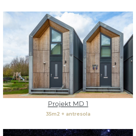
łowych
Projekt MD 1
35m2 + antresola