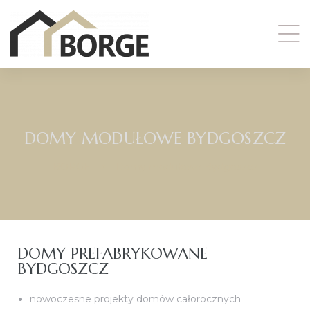
we
z
DOMY MODUŁOWE BYDGOSZCZ
BORGE
>
Domy modułowe Bydgoszcz
DOMY PREFABRYKOWANE
BYDGOSZCZ
hem
nowoczesne projekty domów całorocznych