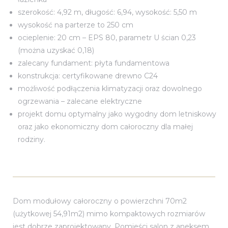
szerokość: 4,92 m, długość: 6,94, wysokość: 5,50 m
wysokość na parterze to 250 cm
ocieplenie: 20 cm – EPS 80, parametr U ścian 0,23
(można uzyskać 0,18)
zalecany fundament: płyta fundamentowa
konstrukcja: certyfikowane drewno C24
możliwość podłączenia klimatyzacji oraz dowolnego
ogrzewania – zalecane elektryczne
projekt domu optymalny jako wygodny dom letniskowy
łowych
oraz jako ekonomiczny dom całoroczny dla małej
rodziny.
Dom modułowy całoroczny o powierzchni 70m2
(użytkowej 54,91m2) mimo kompaktowych rozmiarów
jest dobrze zaprojektowany. Pomieści salon z aneksem