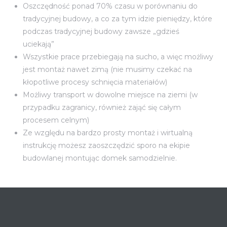
Oszczędność ponad 70% czasu w porównaniu do
tradycyjnej budowy, a co za tym idzie pieniędzy, które
podczas tradycyjnej budowy zawsze „gdzieś
uciekają”
Wszystkie prace przebiegają na sucho, a więc możliwy
jest montaż nawet zimą (nie musimy czekać na
kłopotliwe procesy schnięcia materiałów)
Możliwy transport w dowolne miejsce na ziemi (w
przypadku zagranicy, również zająć się całym
procesem celnym)
Ze względu na bardzo prosty montaż i wirtualną
instrukcję możesz zaoszczędzić sporo na ekipie
budowlanej montując domek samodzielnie.